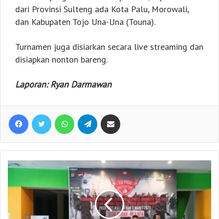
dari Provinsi Sulteng ada Kota Palu, Morowali,
dan Kabupaten Tojo Una-Una (Touna).
Turnamen juga disiarkan secara live streaming dan
disiapkan nonton bareng.
Laporan: Ryan Darmawan
Facebook
Twitter
WhatsApp
Telegram
Share via Email