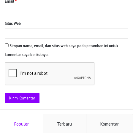
Email
*
Situs Web
Simpan nama, email, dan situs web saya pada peramban ini untuk
komentar saya berikutnya.
Populer
Terbaru
Komentar