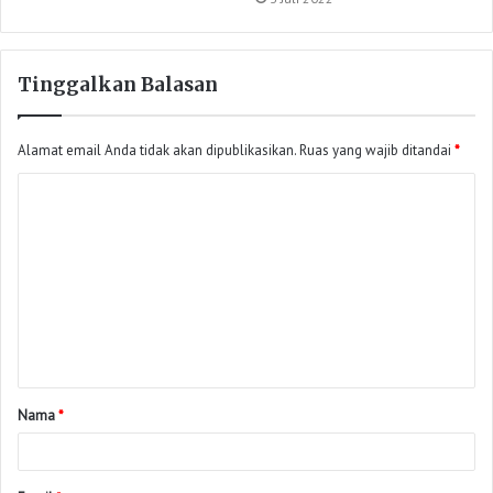
Tinggalkan Balasan
Alamat email Anda tidak akan dipublikasikan.
Ruas yang wajib ditandai
*
Nama
*