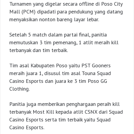
Turnamen yang digelar secara offline di Poso City
Mall (PCM) dipadati para pendukung yang datang
menyaksikan nonton bareng layar lebar.
Setelah 5 match dalam partai final, panitia
memutuskan 3 tim pemenang, 1 atlit meraih kill
terbanyak dan tim terbaik.
Tim asal Kabupaten Poso yaitu PST Gooners
meraih juara 1, disusul tim asal Touna Squad
Casino Esports dan juara ke 3 tim Poso GG
Clothing.
Panitia juga memberikan penghargaan peraih kill
terbanyak Most Kill kepada atlit CSNX dari Squad
Casino Esports serta tim terbaik yaitu Squad
Casino Esports.