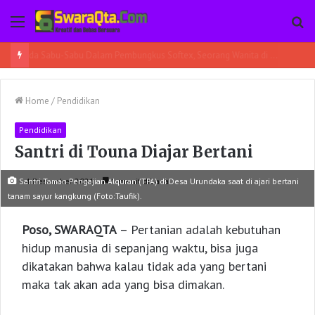
Menu
Pe
Ada Sabu-Sabu Dalam Pembungkus Softex, Seorang Wanita di Poso Pesisir Bersama Temannya Ditangkap
Home
/
Pendidikan
Pendidikan
Santri di Touna Diajar Bertani
Santri Taman Pengajian Alquran (TPA) di Desa Urundaka saat di ajari bertani
4 Desember 2021
1 menit dibaca
tanam sayur kangkung (Foto:Taufik).
Poso, SWARAQTA
– Pertanian adalah kebutuhan
hidup manusia di sepanjang waktu, bisa juga
dikatakan bahwa kalau tidak ada yang bertani
maka tak akan ada yang bisa dimakan.