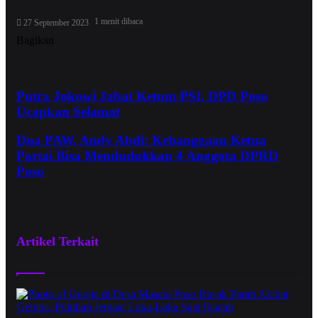
1 menit dibaca
27 September 2023
Bagikan
Facebook
Twitter
WhatsApp
Telegram
Share
via
Email
Putra Jokowi Jabat Ketum PSI, DPD Poso
Ucapkan Selamat
Dua PAW, Andy Abdi: Kebanggaan Ketua
Partai Bisa Mendudukkan 4 Anggota DPRD
Poso
Artikel Terkait