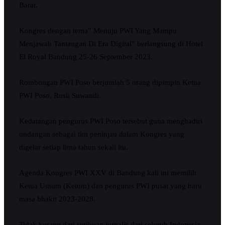
Barat.
Kongres dengan tema” Menuju PWI Yang Mampu
Menjawab Tantangan Di Era Digital” berlangsung di Hotel
El Royal Bandung 25-26 September 2023.
Rombongan PWI Poso berjumlah 5 orang dipimpin Ketua
PWI Poso, Rusli Suwandi.
Kedatangan pengurus PWI Poso tersebut guna menghadiri
undangan sebagai tim peninjau dalam Kongres yang
digelar setiap lima tahun sekali itu.
Agenda Kongres PWI XXV di Bandung kali ini memilih
Ketua Umum (Ketum) dan pengurus PWI pusat yang baru
masa bhakti 2023-2028.
Tidak kurang dari seribuan jurnalis dari seluruh Indonesia