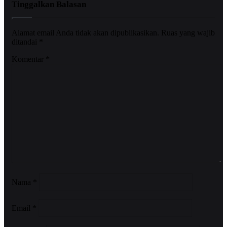
Tinggalkan Balasan
Alamat email Anda tidak akan dipublikasikan.
Ruas yang wajib
ditandai
*
Komentar
*
Nama
*
Email
*