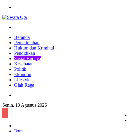
Menu
Pencarian
Beranda
Pemerintahan
Hukum dan Kriminal
Pendidikan
Sosial Budaya
Kesehatan
Politik
Ekonomi
Lifestyle
Olah Raga
Pencarian
Senin, 10 Agustus 2026
S
A
Log
l
In
Ikuti