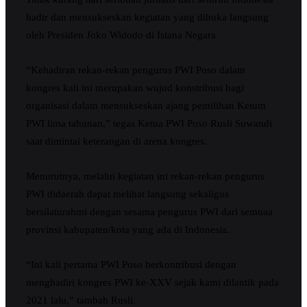
hadir dan mensukseskan kegiatan yang dibuka langsung
oleh Presiden Joko Widodo di Istana Negara
“Kehadiran rekan-rekan pengurus PWI Poso dalam
kongres kali ini merupakan wujud konstribusi bagi
organisasi dalam mensukseskan ajang pemilihan Ketum
PWI lima tahunan,” tegas Ketua PWI Poso Rusli Suwandi
saat dimintai keterangan di arena kongres.
Menurutnya, melalui kegiatan ini rekan-rekan pengurus
PWI didaerah dapat melihat langsung sekaligus
bersilaturahmi dengan sesama pengurus PWI dari semuaa
provinsi kabupaten/kota yang ada di Indonesia.
“Ini kali pertama PWI Poso berkontribusi dengan
menghadiri kongres PWI ke-XXV sejak kami dilantik pada
2021 lalu,” tambah Rusli.