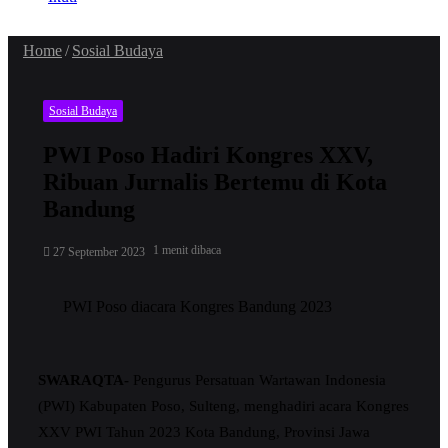
Home
/
Sosial Budaya
Sosial Budaya
PWI Poso Hadiri Kongres XXV,
Ribuan Jurnalis Bertemu di Kota
Bandung
1 menit dibaca
27 September 2023
PWI Poso diacara Kongres Bandung 2023
SWARAQTA-
Pengurus Persatuan Wartawan Indonesia
(PWI) Kabupaten Poso, Sulteng, menghadiri acara Kongres
XXV PWI Tahun 2023 Kota Bandung, Provinsi Jawa