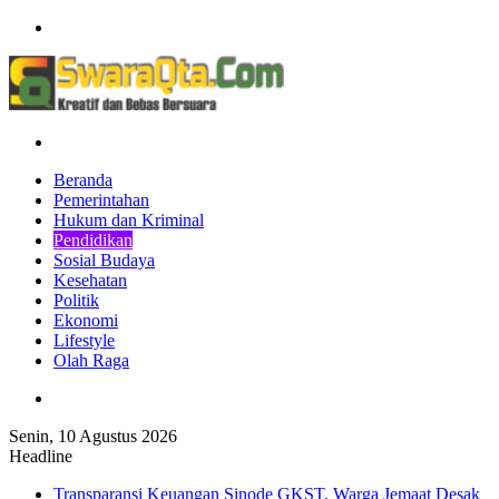
Menu
Pencarian
Beranda
Pemerintahan
Hukum dan Kriminal
Pendidikan
Sosial Budaya
Kesehatan
Politik
Ekonomi
Lifestyle
Olah Raga
Pencarian
Senin, 10 Agustus 2026
Headline
Transparansi Keuangan Sinode GKST, Warga Jemaat Desak