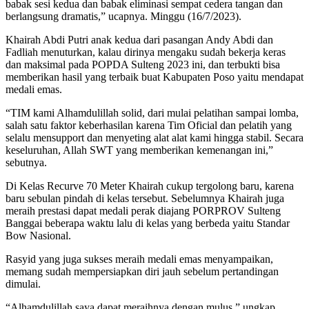
babak sesi kedua dan babak eliminasi sempat cedera tangan dan
berlangsung dramatis,” ucapnya. Minggu (16/7/2023).
Khairah Abdi Putri anak kedua dari pasangan Andy Abdi dan
Fadliah menuturkan, kalau dirinya mengaku sudah bekerja keras
dan maksimal pada POPDA Sulteng 2023 ini, dan terbukti bisa
memberikan hasil yang terbaik buat Kabupaten Poso yaitu mendapat
medali emas.
“TIM kami Alhamdulillah solid, dari mulai pelatihan sampai lomba,
salah satu faktor keberhasilan karena Tim Oficial dan pelatih yang
selalu mensupport dan menyeting alat alat kami hingga stabil. Secara
keseluruhan, Allah SWT yang memberikan kemenangan ini,”
sebutnya.
Di Kelas Recurve 70 Meter Khairah cukup tergolong baru, karena
baru sebulan pindah di kelas tersebut. Sebelumnya Khairah juga
meraih prestasi dapat medali perak diajang PORPROV Sulteng
Banggai beberapa waktu lalu di kelas yang berbeda yaitu Standar
Bow Nasional.
Rasyid yang juga sukses meraih medali emas menyampaikan,
memang sudah mempersiapkan diri jauh sebelum pertandingan
dimulai.
“Alhamdulillah saya dapat meraihnya dengan mulus,” ungkap