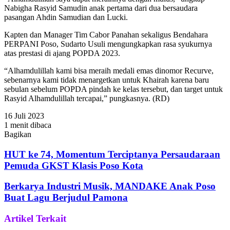
Nabigha Rasyid Samudin anak pertama dari dua bersaudara
pasangan Ahdin Samudian dan Lucki.
Kapten dan Manager Tim Cabor Panahan sekaligus Bendahara
PERPANI Poso, Sudarto Usuli mengungkapkan rasa syukurnya
atas prestasi di ajang POPDA 2023.
“Alhamdulillah kami bisa meraih medali emas dinomor Recurve,
sebenarnya kami tidak menargetkan untuk Khairah karena baru
sebulan sebelum POPDA pindah ke kelas tersebut, dan target untuk
Rasyid Alhamdulillah tercapai,” pungkasnya. (RD)
16 Juli 2023
1 menit dibaca
Bagikan
Facebook
Twitter
WhatsApp
Telegram
Share
via
HUT ke 74, Momentum Terciptanya Persaudaraan
Email
Pemuda GKST Klasis Poso Kota
Berkarya Industri Musik, MANDAKE Anak Poso
Buat Lagu Berjudul Pamona
Artikel Terkait