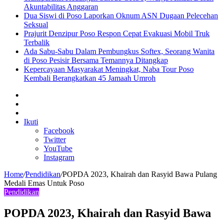
Akuntabilitas Anggaran
Dua Siswi di Poso Laporkan Oknum ASN Dugaan Pelecehan
Seksual
Prajurit Denzipur Poso Respon Cepat Evakuasi Mobil Truk
Terbalik
Ada Sabu-Sabu Dalam Pembungkus Softex, Seorang Wanita
di Poso Pesisir Bersama Temannya Ditangkap
Kepercayaan Masyarakat Meningkat, Naba Tour Poso
Kembali Berangkatkan 45 Jamaah Umroh
Sidebar
Artikel
lainnya
Log
In
Ikuti
Facebook
Twitter
YouTube
Instagram
Home
/
Pendidikan
/
POPDA 2023, Khairah dan Rasyid Bawa Pulang
Medali Emas Untuk Poso
Pendidikan
POPDA 2023, Khairah dan Rasyid Bawa