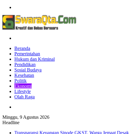
Menu
Pencarian
Beranda
Pemerintahan
Hukum dan Kriminal
Pendidikan
Sosial Budaya
Kesehatan
Politik
Ekonomi
Lifestyle
Olah Raga
Pencarian
Minggu, 9 Agustus 2026
Headline
Transparansi Keuangan Sinode GKST, Warga Jemaat Desak