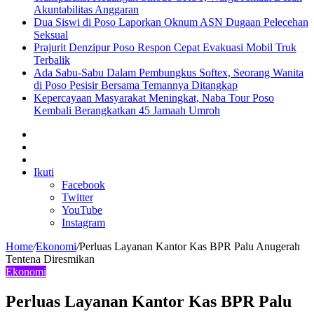
Akuntabilitas Anggaran
Dua Siswi di Poso Laporkan Oknum ASN Dugaan Pelecehan
Seksual
Prajurit Denzipur Poso Respon Cepat Evakuasi Mobil Truk
Terbalik
Ada Sabu-Sabu Dalam Pembungkus Softex, Seorang Wanita
di Poso Pesisir Bersama Temannya Ditangkap
Kepercayaan Masyarakat Meningkat, Naba Tour Poso
Kembali Berangkatkan 45 Jamaah Umroh
Sidebar
Artikel
lainnya
Log
In
Ikuti
Facebook
Twitter
YouTube
Instagram
Home
/
Ekonomi
/
Perluas Layanan Kantor Kas BPR Palu Anugerah
Tentena Diresmikan
Ekonomi
Perluas Layanan Kantor Kas BPR Palu