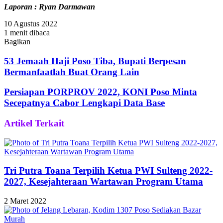
Laporan : Ryan Darmawan
10 Agustus 2022
1 menit dibaca
Bagikan
Facebook
Twitter
WhatsApp
Telegram
Share
via
53 Jemaah Haji Poso Tiba, Bupati Berpesan
Email
Bermanfaatlah Buat Orang Lain
Persiapan PORPROV 2022, KONI Poso Minta
Secepatnya Cabor Lengkapi Data Base
Artikel Terkait
Tri Putra Toana Terpilih Ketua PWI Sulteng 2022-
2027, Kesejahteraan Wartawan Program Utama
2 Maret 2022