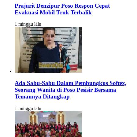
Prajurit Denzipur Poso Respon Cepat
Evakuasi Mobil Truk Terbalik
1 minggu lalu
Ada Sabu-Sabu Dalam Pembungkus Softex,
Seorang Wanita di Poso Pesisir Bersama
Temannya Ditangkap
1 minggu lalu