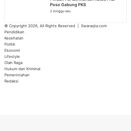
Poso Gabung PKS
2 minggu lalu
© Copyright 2026, All Rights Reserved | Swaraqta.com
Pendidikan
Kesehatan
Politik
Ekonomi
Lifestyle
Olah Raga
Hukum dan Kriminal
Pemerintahan
Redaksi
Facebook
Twitter
YouTube
Instagram
Back
to
top
button