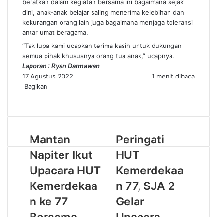
beratkan dalam kegiatan bersama ini bagaimana sejak
dini, anak-anak belajar saling menerima kelebihan dan
kekurangan orang lain juga bagaimana menjaga toleransi
antar umat beragama.
“Tak lupa kami ucapkan terima kasih untuk dukungan
semua pihak khususnya orang tua anak,” ucapnya.
Laporan : Ryan Darmawan
17 Agustus 2022
1 menit dibaca
Bagikan
Facebook
Twitter
WhatsApp
Telegram
Share
via
Email
Mantan
Peringati
Napiter Ikut
HUT
Upacara HUT
Kemerdekaa
Kemerdekaa
n 77, SJA 2
n ke 77
Gelar