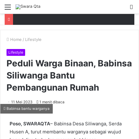
Menu
P
Home
/
Lifestyle
Lifestyle
Peduli Warga Binaan, Babinsa
Siliwanga Bantu
Pembangunan Rumah
11 Mei 2023
1 menit dibaca
Babinsa bantu warganya
Poso, SWARAQTA
– Babinsa Desa Siliwanga, Serda
Husen A, turut membantu warganya sebagai wujud