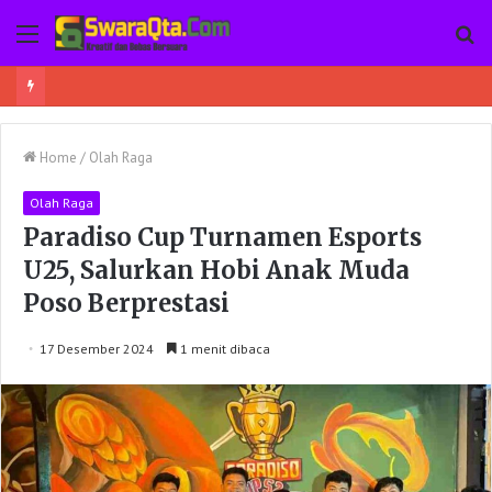
Menu
Pe
Ada Sabu-Sabu Dalam Pembungkus Softex, Seorang Wanita di Poso Pesisir Bersama Temannya Ditangkap
Home
/
Olah Raga
Olah Raga
Paradiso Cup Turnamen Esports
U25, Salurkan Hobi Anak Muda
Poso Berprestasi
17 Desember 2024
1 menit dibaca