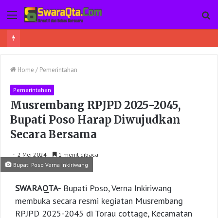
Menu
Pe
Home
/
Pemerintahan
Pemerintahan
Musrembang RPJPD 2025-2045,
Bupati Poso Harap Diwujudkan
Secara Bersama
2 Mei 2024
1 menit dibaca
Bupati Poso Verna Inkiriwang
SWARAQTA-
Bupati Poso, Verna Inkiriwang
membuka secara resmi kegiatan Musrembang
RPJPD 2025-2045 di Torau cottage, Kecamatan