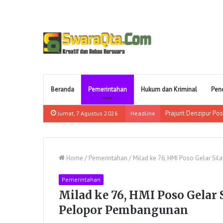
Beranda
Pemerintahan
Hukum dan Kriminal
Pen
Jumat, 7 Agustus 2026
Headline
Home
/
Pemerintahan
/
Milad ke 76, HMI Poso Gelar Si
Pemerintahan
Milad ke 76, HMI Poso Gelar
Pelopor Pembangunan