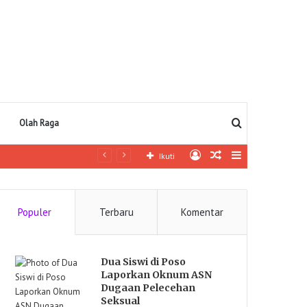
Pencarian
Olah Raga
Log
Artikel
Sidebar
Ikuti
In
lainnya
Populer
Terbaru
Komentar
Dua Siswi di Poso
Laporkan Oknum ASN
Dugaan Pelecehan
Seksual