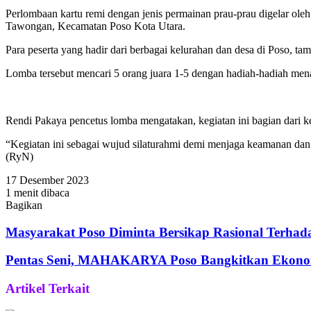
Perlombaan kartu remi dengan jenis permainan prau-prau digelar ole
Tawongan, Kecamatan Poso Kota Utara.
Para peserta yang hadir dari berbagai kelurahan dan desa di Poso, ta
Lomba tersebut mencari 5 orang juara 1-5 dengan hadiah-hadiah menari
Rendi Pakaya pencetus lomba mengatakan, kegiatan ini bagian dari 
“Kegiatan ini sebagai wujud silaturahmi demi menjaga keamanan dan 
(RyN)
17 Desember 2023
1 menit dibaca
Bagikan
Facebook
Twitter
WhatsApp
Telegram
Share
via
Masyarakat Poso Diminta Bersikap Rasional Terhada
Email
Pentas Seni, MAHAKARYA Poso Bangkitkan Ekono
Artikel Terkait