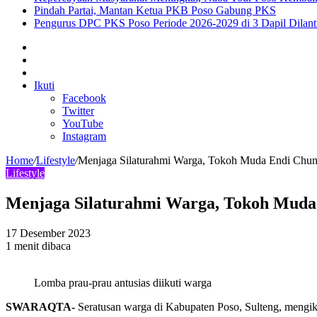
Pindah Partai, Mantan Ketua PKB Poso Gabung PKS
Pengurus DPC PKS Poso Periode 2026-2029 di 3 Dapil Dilant
Sidebar
Artikel
lainnya
Log
In
Ikuti
Facebook
Twitter
YouTube
Instagram
Home
/
Lifestyle
/
Menjaga Silaturahmi Warga, Tokoh Muda Endi Chun
Lifestyle
Menjaga Silaturahmi Warga, Tokoh Muda
17 Desember 2023
1 menit dibaca
Lomba prau-prau antusias diikuti warga
SWARAQTA-
Seratusan warga di Kabupaten Poso, Sulteng, mengik