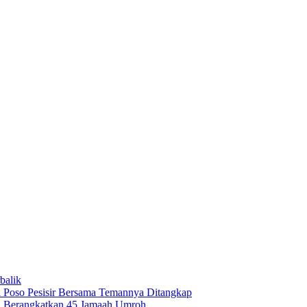
balik
 Poso Pesisir Bersama Temannya Ditangkap
i Berangkatkan 45 Jamaah Umroh