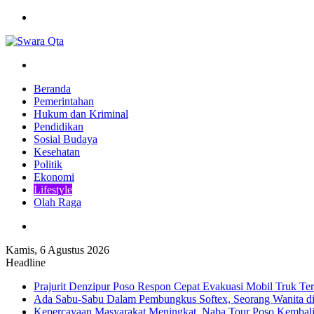
Menu
Pencarian
Beranda
Pemerintahan
Hukum dan Kriminal
Pendidikan
Sosial Budaya
Kesehatan
Politik
Ekonomi
Lifestyle
Olah Raga
Pencarian
Kamis, 6 Agustus 2026
Headline
Prajurit Denzipur Poso Respon Cepat Evakuasi Mobil Truk Ter
Ada Sabu-Sabu Dalam Pembungkus Softex, Seorang Wanita di
Kepercayaan Masyarakat Meningkat, Naba Tour Poso Kembal