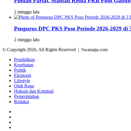
Pindah Partai, Mantan Ketua PKB Poso Gabu
2 minggu lalu
Pengurus DPC PKS Poso Periode 2026-2029 di 3
2 minggu lalu
© Copyright 2026, All Rights Reserved | Swaraqta.com
Pendidikan
Kesehatan
Politik
Ekonomi
Lifestyle
Olah Raga
Hukum dan Kriminal
Pemerintahan
Redaksi
Facebook
Twitter
YouTube
Instagram