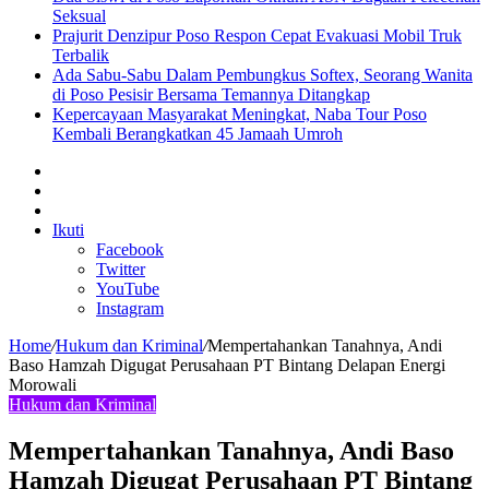
Seksual
Prajurit Denzipur Poso Respon Cepat Evakuasi Mobil Truk
Terbalik
Ada Sabu-Sabu Dalam Pembungkus Softex, Seorang Wanita
di Poso Pesisir Bersama Temannya Ditangkap
Kepercayaan Masyarakat Meningkat, Naba Tour Poso
Kembali Berangkatkan 45 Jamaah Umroh
Sidebar
Artikel
lainnya
Log
In
Ikuti
Facebook
Twitter
YouTube
Instagram
Home
/
Hukum dan Kriminal
/
Mempertahankan Tanahnya, Andi
Baso Hamzah Digugat Perusahaan PT Bintang Delapan Energi
Morowali
Hukum dan Kriminal
Mempertahankan Tanahnya, Andi Baso
Hamzah Digugat Perusahaan PT Bintang