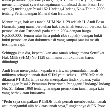
memenuhi syarat-syarat sebagaimana dimaksud dalam Pasal 136
ayat (2) melanggar Pasal 162 Undang-Undang No.4 Tahun 2009
tentang Pertambangan Mineral dan Batubara.
Menurutnya, hak atas tanah SHM No.1129 adalah H. Andi Baso
Hamzah, yang mana perolehan hak atas tanah tersebut berdasarkan
pembelian dari Rusbandi pada tahun 2004 dengan harga
Rp.650.000,- (enam ratus lima puluh ribu rupiah), dengan bukti-
bukti pembelian dan dokumen asli yang sampai saat ini masih
tersimpan rapi.
Sehingga kata dia, kepemilikan atas tanah sebagaimana Sertifikat
Hak Milik (SHM) No.1129 sah menurut hukum dan harus
dilindungi.
Andi Baso menegaskan kepada wartawan, pemanfatan tanah
miliknya sebagian tanah dari SHM yaitu seluas + 1550 M2 telah
dikuasai PT.BDE tanpa seizin merupakan tindak pidana, yaitu
melanggar Pasal 2 Peraturan Pemerintah Pengganti Undang-Undang
No. 51 Tahun 1960 tentang larangan pemakaian tanah tanpa izin
yang berhak atau kuasanya.
“Perlu saya sampaikan PT.BDE tidak pernah membebaskan tanah
atau mengambil alih hak atas tanah saya,” ungkapnya di PN Poso.