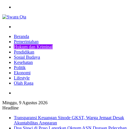
Menu
Pencarian
Beranda
Pemerintahan
Hukum dan Kriminal
Pendidikan
Sosial Budaya
Kesehatan
Politik
Ekonomi
Lifestyle
Olah Raga
Pencarian
Minggu, 9 Agustus 2026
Headline
Transparansi Keuangan Sinode GKST, Warga Jemaat Desak
Akuntabilitas Anggaran
Dua Siswi di Poso Laporkan Oknum ASN Dugaan Pelecehan