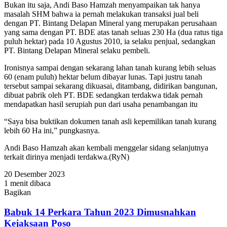
Bukan itu saja, Andi Baso Hamzah menyampaikan tak hanya
masalah SHM bahwa ia pernah melakukan transaksi jual beli
dengan PT. Bintang Delapan Mineral yang merupakan perusahaan
yang sama dengan PT. BDE atas tanah seluas 230 Ha (dua ratus tiga
puluh hektar) pada 10 Agustus 2010, ia selaku penjual, sedangkan
PT. Bintang Delapan Mineral selaku pembeli.
Ironisnya sampai dengan sekarang lahan tanah kurang lebih seluas
60 (enam puluh) hektar belum dibayar lunas. Tapi justru tanah
tersebut sampai sekarang dikuasai, ditambang, didirikan bangunan,
dibuat pabrik oleh PT. BDE sedangkan terdakwa tidak pernah
mendapatkan hasil serupiah pun dari usaha penambangan itu
“Saya bisa buktikan dokumen tanah asli kepemilikan tanah kurang
lebih 60 Ha ini,” pungkasnya.
Andi Baso Hamzah akan kembali menggelar sidang selanjutnya
terkait dirinya menjadi terdakwa.(RyN)
20 Desember 2023
1 menit dibaca
Bagikan
Facebook
Twitter
WhatsApp
Telegram
Share
via
Babuk 14 Perkara Tahun 2023 Dimusnahkan
Email
Kejaksaan Poso