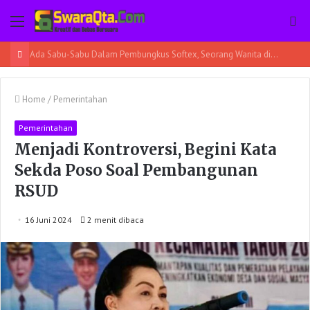
Menu
Pe
Ada Sabu-Sabu Dalam Pembungkus Softex, Seorang Wanita di Poso Pesisir Bersama Temannya Ditangkap
Home
/
Pemerintahan
Pemerintahan
Menjadi Kontroversi, Begini Kata
Sekda Poso Soal Pembangunan
RSUD
16 Juni 2024
2 menit dibaca