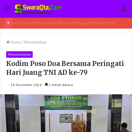
Menu
Pe
Prajurit Denzipur Poso Respon Cepat Evakuasi Mobil Truk Terbalik
Home
/
Pemerintahan
Pemerintahan
Kodim Poso Doa Bersama Peringati
Hari Juang TNI AD ke-79
14 Desember 2024
1 menit dibaca