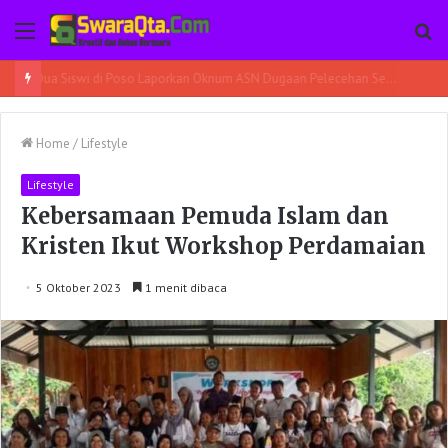
Menu
Pe
Prajurit Denzipur Poso Respon Cepat Evakuasi Mobil Truk Terbalik
Home
/
Lifestyle
Lifestyle
Kebersamaan Pemuda Islam dan
Kristen Ikut Workshop Perdamaian
5 Oktober 2023
1 menit dibaca