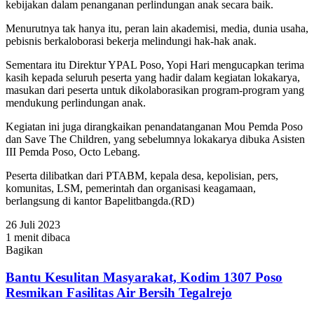
kebijakan dalam penanganan perlindungan anak secara baik.
Menurutnya tak hanya itu, peran lain akademisi, media, dunia usaha,
pebisnis berkaloborasi bekerja melindungi hak-hak anak.
Sementara itu Direktur YPAL Poso, Yopi Hari mengucapkan terima
kasih kepada seluruh peserta yang hadir dalam kegiatan lokakarya,
masukan dari peserta untuk dikolaborasikan program-program yang
mendukung perlindungan anak.
Kegiatan ini juga dirangkaikan penandatanganan Mou Pemda Poso
dan Save The Children, yang sebelumnya lokakarya dibuka Asisten
III Pemda Poso, Octo Lebang.
Peserta dilibatkan dari PTABM, kepala desa, kepolisian, pers,
komunitas, LSM, pemerintah dan organisasi keagamaan,
berlangsung di kantor Bapelitbangda.(RD)
26 Juli 2023
1 menit dibaca
Bagikan
Facebook
Twitter
WhatsApp
Telegram
Share
via
Bantu Kesulitan Masyarakat, Kodim 1307 Poso
Email
Resmikan Fasilitas Air Bersih Tegalrejo