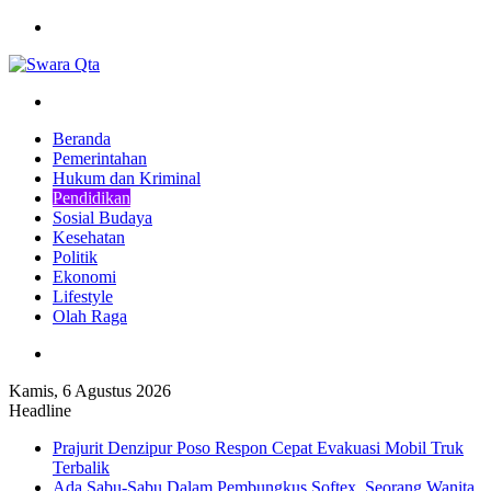
Menu
Pencarian
Beranda
Pemerintahan
Hukum dan Kriminal
Pendidikan
Sosial Budaya
Kesehatan
Politik
Ekonomi
Lifestyle
Olah Raga
Pencarian
Kamis, 6 Agustus 2026
Headline
Prajurit Denzipur Poso Respon Cepat Evakuasi Mobil Truk
Terbalik
Ada Sabu-Sabu Dalam Pembungkus Softex, Seorang Wanita