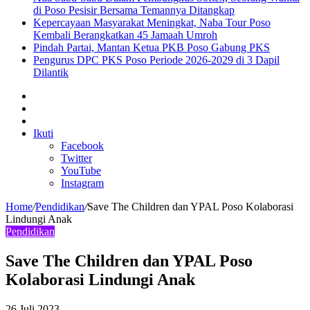
di Poso Pesisir Bersama Temannya Ditangkap
Kepercayaan Masyarakat Meningkat, Naba Tour Poso
Kembali Berangkatkan 45 Jamaah Umroh
Pindah Partai, Mantan Ketua PKB Poso Gabung PKS
Pengurus DPC PKS Poso Periode 2026-2029 di 3 Dapil
Dilantik
Sidebar
Artikel
lainnya
Log
In
Ikuti
Facebook
Twitter
YouTube
Instagram
Home
/
Pendidikan
/
Save The Children dan YPAL Poso Kolaborasi
Lindungi Anak
Pendidikan
Save The Children dan YPAL Poso
Kolaborasi Lindungi Anak
26 Juli 2023