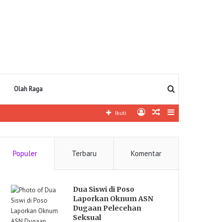
Pencarian
Olah Raga
Log
Artikel
Sidebar
Ikuti
In
lainnya
Populer
Terbaru
Komentar
Dua Siswi di Poso
Laporkan Oknum ASN
Dugaan Pelecehan
Seksual