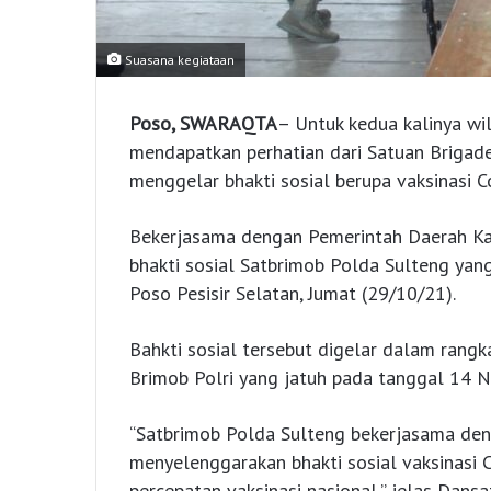
Suasana kegiataan
Poso, SWARAQTA
– Untuk kedua kalinya w
mendapatkan perhatian dari Satuan Brigad
menggelar bhakti sosial berupa vaksinasi 
Bekerjasama dengan Pemerintah Daerah Ka
bhakti sosial Satbrimob Polda Sulteng yan
Poso Pesisir Selatan, Jumat (29/10/21).
Bahkti sosial tersebut digelar dalam rang
Brimob Polri yang jatuh pada tanggal 14
“Satbrimob Polda Sulteng bekerjasama de
menyelenggarakan bhakti sosial vaksinasi 
percepatan vaksinasi nasional,” jelas Dans